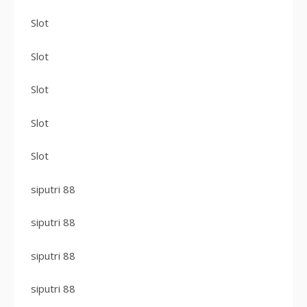
Slot
Slot
Slot
Slot
Slot
siputri 88
siputri 88
siputri 88
siputri 88