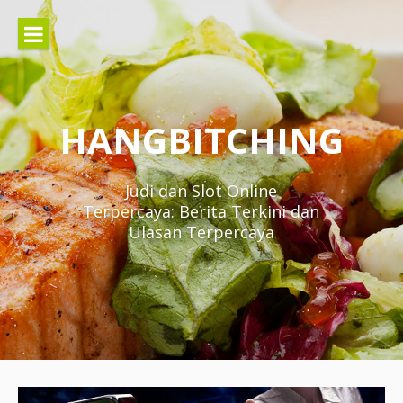
Lompat
ke
konten
HANGBITCHING
Judi dan Slot Online
Terpercaya: Berita Terkini dan
Ulasan Terpercaya