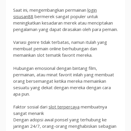
Saat ini, mengembangkan permainan
login
sisusan88
bermerek sangat populer untuk
meningkatkan kesadaran merek atau menciptakan
pengalaman yang dapat dirasakan oleh para pemain.
Variasi genre tidak terbatas, namun itulah yang
membuat pemain online berhubungan dan
memainkan slot tematik favorit mereka.
Hubungan emosional dengan bintang film,
permainan, atau minat favorit inilah yang membuat
orang bersemangat ketika mereka memainkan
sesuatu yang dekat dengan mereka dengan cara
apa pun.
Faktor sosial dari
slot terpercaya
membuatnya
sangat menarik
Dengan adopsi awal ponsel yang terhubung ke
jaringan 24/7, orang-orang menghabiskan sebagian