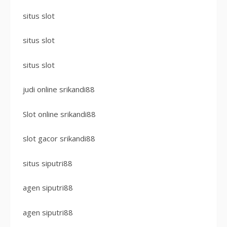
situs slot
situs slot
situs slot
judi online srikandi88
Slot online srikandi88
slot gacor srikandi88
situs siputri88
agen siputri88
agen siputri88