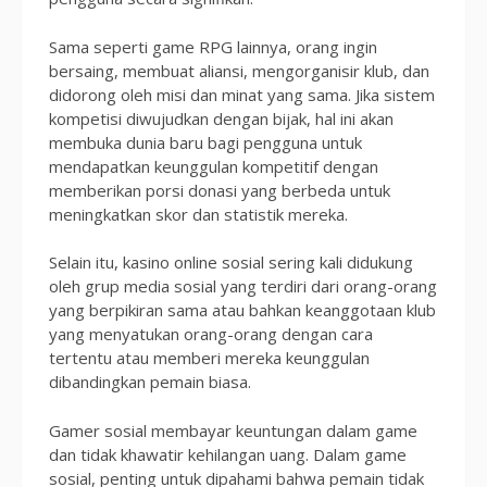
Sama seperti game RPG lainnya, orang ingin
bersaing, membuat aliansi, mengorganisir klub, dan
didorong oleh misi dan minat yang sama. Jika sistem
kompetisi diwujudkan dengan bijak, hal ini akan
membuka dunia baru bagi pengguna untuk
mendapatkan keunggulan kompetitif dengan
memberikan porsi donasi yang berbeda untuk
meningkatkan skor dan statistik mereka.
Selain itu, kasino online sosial sering kali didukung
oleh grup media sosial yang terdiri dari orang-orang
yang berpikiran sama atau bahkan keanggotaan klub
yang menyatukan orang-orang dengan cara
tertentu atau memberi mereka keunggulan
dibandingkan pemain biasa.
Gamer sosial membayar keuntungan dalam game
dan tidak khawatir kehilangan uang. Dalam game
sosial, penting untuk dipahami bahwa pemain tidak