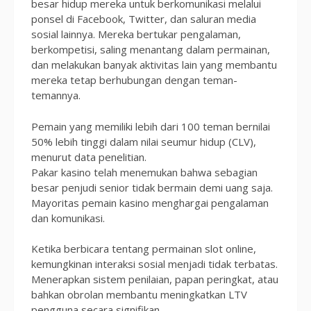
besar hidup mereka untuk berkomunikasi melalui
ponsel di Facebook, Twitter, dan saluran media
sosial lainnya. Mereka bertukar pengalaman,
berkompetisi, saling menantang dalam permainan,
dan melakukan banyak aktivitas lain yang membantu
mereka tetap berhubungan dengan teman-
temannya.
Pemain yang memiliki lebih dari 100 teman bernilai
50% lebih tinggi dalam nilai seumur hidup (CLV),
menurut data penelitian.
Pakar kasino telah menemukan bahwa sebagian
besar penjudi senior tidak bermain demi uang saja.
Mayoritas pemain kasino menghargai pengalaman
dan komunikasi.
Ketika berbicara tentang permainan slot online,
kemungkinan interaksi sosial menjadi tidak terbatas.
Menerapkan sistem penilaian, papan peringkat, atau
bahkan obrolan membantu meningkatkan LTV
pengguna secara signifikan.