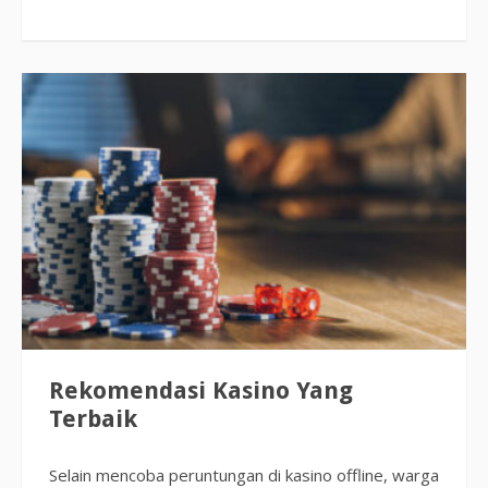
Rekomendasi Kasino Yang
Terbaik
Selain mencoba peruntungan di kasino offline, warga