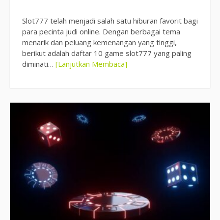
Slot777 telah menjadi salah satu hiburan favorit bagi
para pecinta judi online. Dengan berbagai tema
menarik dan peluang kemenangan yang tinggi,
berikut adalah daftar 10 game slot777 yang paling
diminati…
[Lanjutkan Membaca]