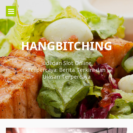
Lompat
ke
konten
HANGBITCHING
Judi dan Slot Online
Terpercaya: Berita Terkini dan
Ulasan Terpercaya