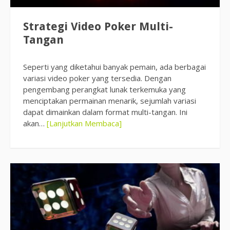
Strategi Video Poker Multi-
Tangan
Seperti yang diketahui banyak pemain, ada berbagai
variasi video poker yang tersedia. Dengan
pengembang perangkat lunak terkemuka yang
menciptakan permainan menarik, sejumlah variasi
dapat dimainkan dalam format multi-tangan. Ini
akan…
[Lanjutkan Membaca]