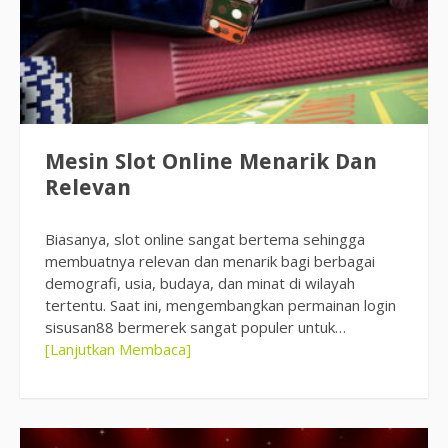
Mesin Slot Online Menarik Dan
Relevan
Biasanya, slot online sangat bertema sehingga
membuatnya relevan dan menarik bagi berbagai
demografi, usia, budaya, dan minat di wilayah
tertentu. Saat ini, mengembangkan permainan login
sisusan88 bermerek sangat populer untuk…
[Lanjutkan Membaca]