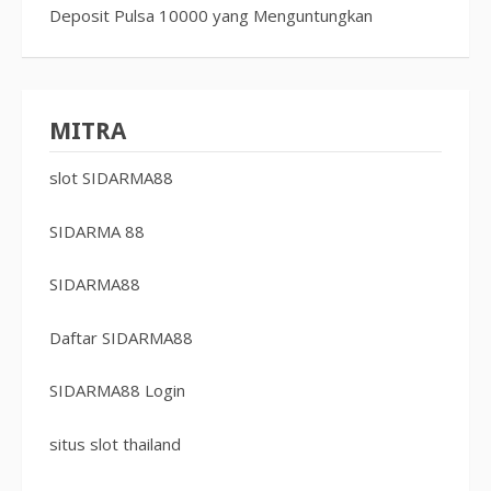
Deposit Pulsa 10000 yang Menguntungkan
MITRA
slot SIDARMA88
SIDARMA 88
SIDARMA88
Daftar SIDARMA88
SIDARMA88 Login
situs slot thailand