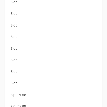
Slot
Slot
Slot
Slot
Slot
Slot
Slot
Slot
siputri 88
siputri 88