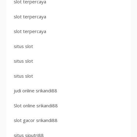
slot terpercaya
slot terpercaya
slot terpercaya
situs slot
situs slot
situs slot
judi online srikandi88
Slot online srikandi88
slot gacor srikandi88
situs siputri88