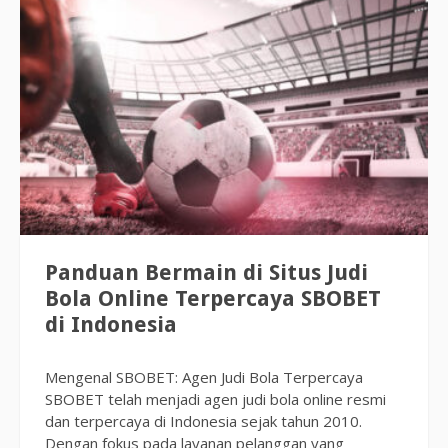
Panduan Bermain di Situs Judi
Bola Online Terpercaya SBOBET
di Indonesia
Mengenal SBOBET: Agen Judi Bola Terpercaya
SBOBET telah menjadi agen judi bola online resmi
dan terpercaya di Indonesia sejak tahun 2010.
Dengan fokus pada layanan pelanggan yang