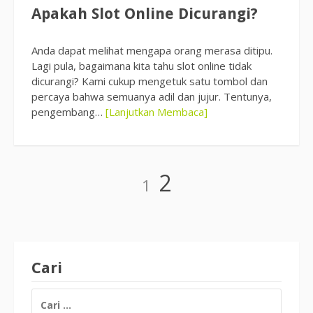
Apakah Slot Online Dicurangi?
Anda dapat melihat mengapa orang merasa ditipu.
Lagi pula, bagaimana kita tahu slot online tidak
dicurangi? Kami cukup mengetuk satu tombol dan
percaya bahwa semuanya adil dan jujur. Tentunya,
pengembang…
[Lanjutkan Membaca]
Paginasi
Laman
Laman
2
1
pos
Cari
CARI
UNTUK: